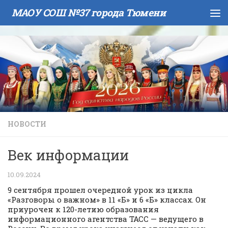
МАОУ СОШ №37 города Тюмени
Skip to content
НОВОСТИ
Век информации
10.09.2024
9 сентября прошел очередной урок из цикла
«Разговоры о важном» в 11 «Б» и 6 «Б» классах. Он
приурочен к 120-летию образования
информационного агентства ТАСС — ведущего в