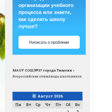
организации учебного
процесса или знаете,
как сделать школу
лучше?
Написать о проблеме
МАОУ СОШ №37 города Тюмени
>
Всероссийская олимпиада школьников
Август 2026
Пн
Вт
Ср
Чт
Пт
Сб
Вс
1
2