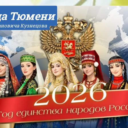
да Тюмени
ановича Кузнецова