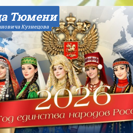
да Тюмени
ановича Кузнецова