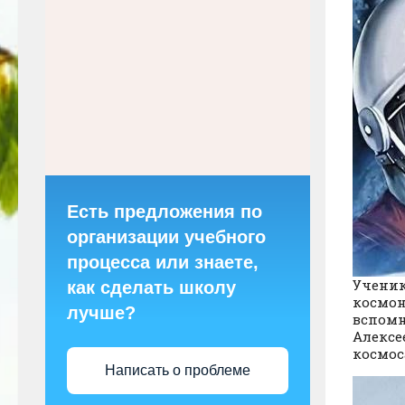
Есть предложения по
организации учебного
процесса или знаете,
Ученик
как сделать школу
космон
лучше?
вспомн
Алексе
космос
Написать о проблеме