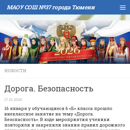
МАОУ СОШ №37 города Тюмени
Skip to content
НОВОСТИ
Дорога. Безопасность
17.01.2025
16 января у обучающиеся 6 «Б» класса прошло
внеклассное занятие на тему «Дорога.
Безопасность». В ходе мероприятия ученики
повторили и закрепили знания правил дорожного