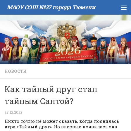
МАОУ СОШ №37 города Тюмени
Skip to content
НОВОСТИ
Как тайный друг стал
тайным Сантой?
27.12.2023
Никто точно не может сказать, когда появилась
игра «Тайный друг». Но впервые появилась она