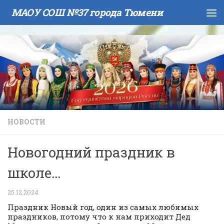
МАОУ СОШ №37 города Тюмени
Skip to content
НОВОСТИ
Новогодний праздник в
школе…
25.12.2024
Праздник Новый год, один из самых любимых
праздников, потому что к нам приходит Дед