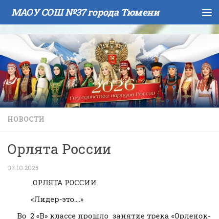
МАОУ СОШ №37 города Тюмени
Skip to content
НОВОСТИ
Орлята России
07.10.2025
ОРЛЯТА РОССИИ
«Лидер-это….»
Во 2 «В» классе прошло занятие трека «Орленок-