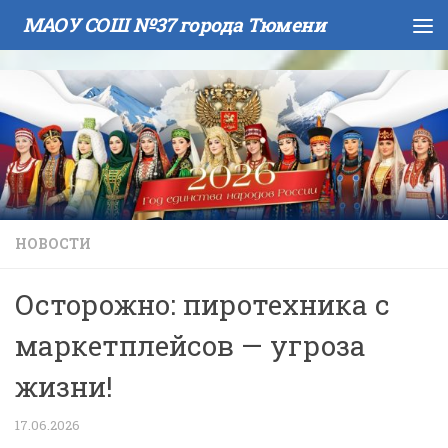
МАОУ СОШ №37 города Тюмени
Skip to content
НОВОСТИ
Осторожно: пиротехника с
маркетплейсов — угроза
жизни!
17.06.2026