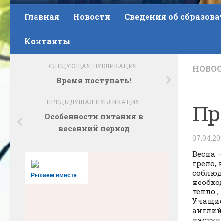
Главная
Новости
Сведения об образов
Контакты
СЛЕДУЮЩАЯ ПУБЛИКАЦИЯ
НОВО
Время поступать!
ПРЕДЫДУЩАЯ ПУБЛИКАЦИЯ
Пр
Особенности питания в
весенний период
07.04.2
Весна 
грело,
соблюд
Решаем вместе
необхо
тепло 
Учащие
англий
наступ