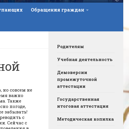
тупающих
Обращения граждан
Родителям
Учебная деятельность
ной
Демоверсии
промежуточной
аттестации
, но совсем не
ремя важно
Государственная
ма. Также
итоговая аттестация
сно погоде,
не забывать!
реводить с
Методическая копилка
и. Сейчас с
 поведения в