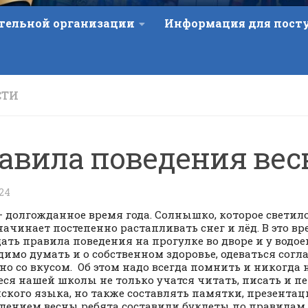
ательной организации
Информация для пос
СТИ
авила поведения вес
024
— долгожданное время года. Солнышко, которое светило
 начинает постепенно растапливать снег и лёд. В это в
ать правила поведения на прогулке во дворе и у водое
димо думать и о собственном здоровье, одеваться согла
, но со вкусом. Об этом надо всегда помнить и никогда 
ся нашей школы не только учатся читать, писать и пе
ского языка, но также составлять памятки, презентаци
лением весны ребята составили буклеты по правилам