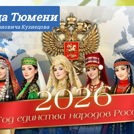
да Тюмени
ановича Кузнецова