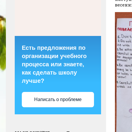
весенн
Есть предложения по
организации учебного
процесса или знаете,
как сделать школу
лучше?
Написать о проблеме