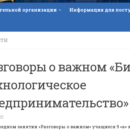
ательной организации
Информация для пос
СТИ
зговоры о важном «Би
хнологическое
едпринимательство»
25
редном занятии «Разговоры о важном» учащиеся 9 «а» 