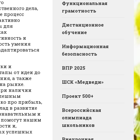
го
Функциональная
твенного дела,
грамотность
е процесс
активно
Дистанционное
ы для
как
обучение
тивность и
ость умения
Информационная
 адаптироваться
безопасность
тки и
ВПР 2025
тапы от идеи до
ния, а также
ШСК «Медведи»
на рынке.
при наличии
успешным
Проект 500+
ько про прибыль,
лад в развитие
Всероссийская
ознавательным и
олимпиада
и помогут нашим
школьников
сти и,
ных успешных
Внеурочная