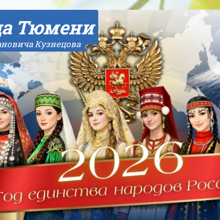
да Тюмени
ановича Кузнецова