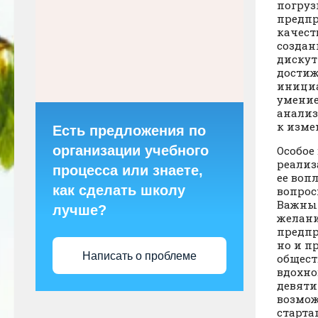
погруз
предпр
качест
создан
дискут
достиж
инициа
умение
анализ
к изме
Есть предложения по
организации учебного
Особое
реализ
процесса или знаете,
ее воп
как сделать школу
вопрос
Важным
лучше?
желани
предпр
но и п
Написать о проблеме
общест
вдохно
девяти
возмож
старта