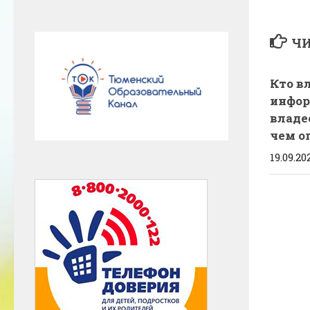
ЧИ
Кто в
инфор
владе
чем о
19.09.20