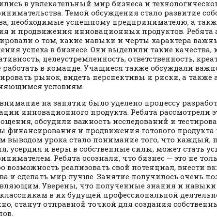
ились в увлекательный мир бизнеса и технологическо
инимательства. Темой обсуждения стало развитие собс
ва, необходимые успешному предпринимателю, а такж
ия и продвижения инновационных продуктов. Ребята 
ировали о том, какие навыки и черты характера важн
ения успеха в бизнесе. Они выделили такие качества, 
тивность, целеустремленность, ответственность, креа
 работать в команде. Учащиеся также обсуждали важн
ировать рынок, видеть перспективы и риски, а также
няющимся условиям.
 внимание на занятии было уделено процессу разрабо
ации инновационного продукта. Ребята рассмотрели э
лощения, обсудили важность исследований и тестирова
ы финансирования и продвижения готового продукта 
 выводом урока стало понимание того, что каждый, 
я, усердия и веры в собственные силы, может стать 
инимателем. Ребята осознали, что бизнес — это не тол
ро возможность реализовать свой потенциал, внести вк
ва и сделать мир лучше. Занятие получилось очень п
вляющим. Уверены, что полученные знания и навык
классникам в их будущей профессиональной деятельно
но, станут отправной точкой для создания собствен
пов.