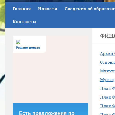
Главная
Новости
Сведения об образов
Контакты
ФИН
Решаем вместе
Архив
Основн
Муници
Муници
План ФХ
План ФХ
План ФХ
Есть предложения по
План ФХ