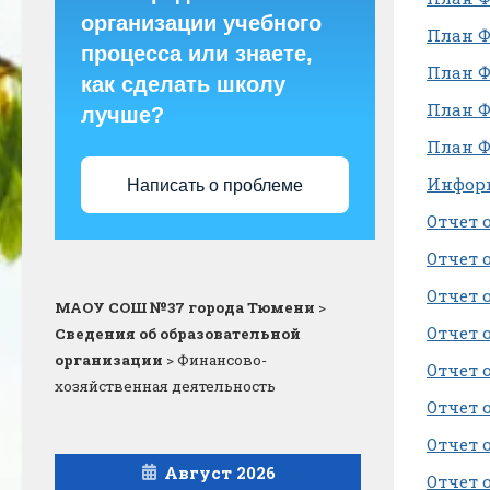
организации учебного
План ФХ
процесса или знаете,
План ФХ
как сделать школу
План ФХ
лучше?
План ФХ
Информ
Написать о проблеме
Отчет 
Отчет 
Отчет 
МАОУ СОШ №37 города Тюмени
>
Отчет 
Сведения об образовательной
организации
>
Финансово-
Отчет 
хозяйственная деятельность
Отчет 
Отчет 
Август 2026
Отчет 