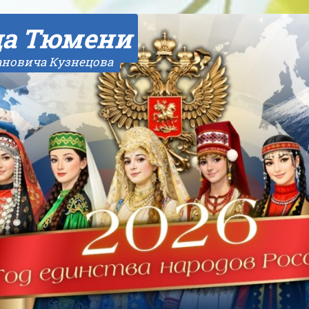
да Тюмени
ановича Кузнецова