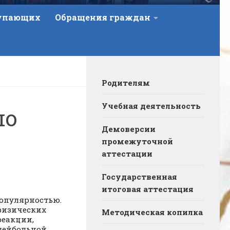
тупающих
Обращения граждан
Родителям
Учебная деятельность
по
Демоверсии
промежуточной
аттестации
Государственная
итоговая аттестация
популярностью.
физических
Методическая копилка
реакции,
олейбольной