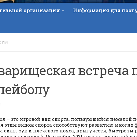
ательной организации
Информация для пос
СТИ
варищеская встреча 
лейболу
1
ол – это игровой вид спорта, пользующийся немалой 
я этим видом спорта способствуют развитию многих 
: силы рук и плечевого пояса, прыгучести, быстроты 
нации движений. 16 октября 2021 года на школьной в