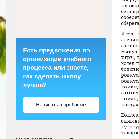
площад
был пр
соберё
сберег
Игра п
зрелищ
застав
Есть предложения по
минут 
игры, 
организации учебного
хотел 
процесса или знаете,
болель
родител
как сделать школу
родите
лучше?
команд
захоте
команд
настро
Написать о проблеме
Коллек
админи
культу
товари