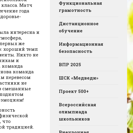
Функциональная
 класса. Матч
грамотность
течение года
здоровье-
Дистанционное
обучение
ыла интересна и
тмосфера,
 первых же
Информационная
о: хороший темп
безопасность
менты. Никто не
рникам и
ВПР 2025
а команда
м снова команда
ым перевесом
ШСК «Медведи»
астники не
 в смешанные
Проект 500+
иподнятом
м эмоциям!
Всероссийская
рность
олимпиада
 физической
школьников
, что
ой традицией.
Внеурочная