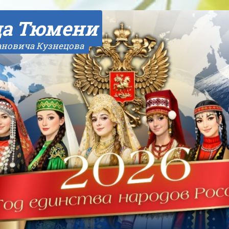
да Тюмени
ановича Кузнецова