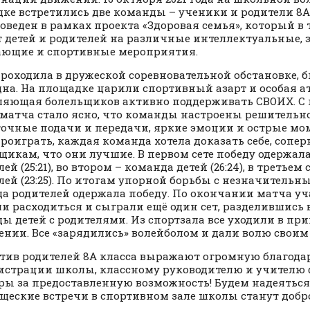
ке встретились две команды – ученики и родители 8А
оведен в рамках проекта «Здоровая семья», который в 
т детей и родителей на различные интеллектуальные, 
ающие и спортивные мероприятия.
роходила в дружеской соревновательной обстановке, б
на. На площадке царили спортивный азарт и особая а
ляющая болельщиков активно поддерживать СВОИХ. С
матча стало ясно, что команды настроены решительн
точные подачи и передачи, яркие эмоции и острые мо
проиграть, каждая команда хотела доказать себе, сопе
щикам, что они лучшие. В первом сете победу одержал
ей (25:21), во втором – команда детей (26:24), в третье
лей (23:25). По итогам упорной борьбы с незначительн
а родителей одержала победу. По окончании матча уч
ли расходиться и сыграли ещё один сет, разделившись
ы детей с родителями. Из спортзала все уходили в пр
ении. Все «зарядились» волейболом и дали волю свои
тив родителей 8А класса выражают огромную благода
страции школы, классному руководителю и учителю
ры за предоставленную возможность! Будем надеяться
щеские встречи в спортивном зале школы станут добр