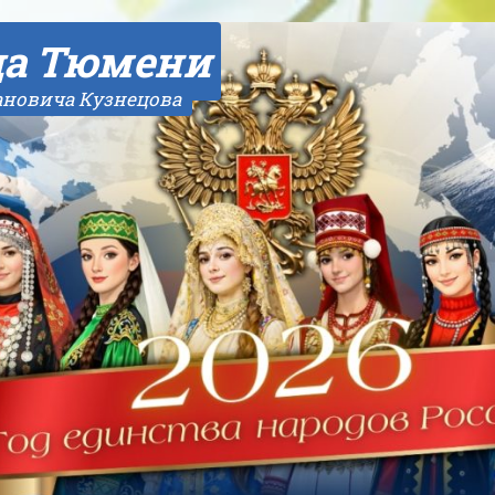
да Тюмени
ановича Кузнецова