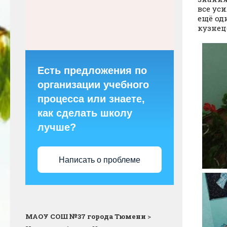
все ус
ещё од
кузнец
Есть предложения по
организации учебного
процесса или знаете,
как сделать школу
лучше?
Написать о проблеме
МАОУ СОШ №37 города Тюмени
>