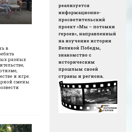
реализуется
информационно-
просветительский
проект «Мы – потомки
героев», направленный
на изучение истории
Великой Победы,
ь в
ребята
знакомство с
мых разных
историческим
ительстве,
прошлым своей
отизме,
страны и региона.
естве и игре.
ерной смены
озвести