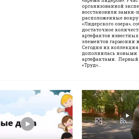
«Время лидеров». Уча
организованной эксп
восстановили замки-п
расположенные вокру
«Лидерского озера», с
достаточное количест
артефактов известных
элементов гармонии и
Сегодня их коллекция
дополнилась новыми
артефактами. Первый
«Труд»...