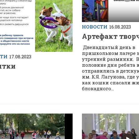
НОВОСТИ
16.08.2023
Артефакт твор
Двенадцатый день в
пришкольном лагере н
СТИ
17.08.2023
утренней разминки. В
ятки
половине дня ребята и
отправились в детску
им. К.Я. Лагунова, где 
как кошки спасали ж
блокадного...