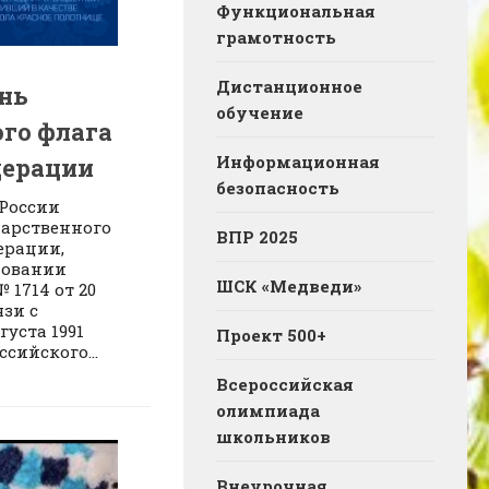
Функциональная
грамотность
Дистанционное
ень
обучение
го флага
Информационная
дерации
безопасность
 России
дарственного
ВПР 2025
ерации,
новании
ШСК «Медведи»
 1714 от 20
язи с
густа 1991
Проект 500+
сийского...
Всероссийская
олимпиада
школьников
Внеурочная