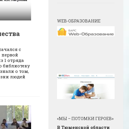
WEB-ОБРАЗОВАНИЕ
чества
ачался с
 первой
з 1 отряда
ю библиотеку
узнали о том,
изни людей
«МЫ – ПОТОМКИ ГЕРОЕВ»
В Тюменской области