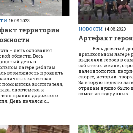
СТИ
15.08.2023
факт территории
НОВОСТИ
14.08.2023
Артефакт героя
можности
Весь десятый ден
уста – день основания
пришкольном лагере 
кой области. Весь
выделяли героев в са
дцатый день в
событиях: жизни, стро
льном лагере ребятам
палеонтологии, патри
сь возможность проявить
спорте, истории, творч
 различных качествах
За вторую неделю лаг
: помощника воспитателя,
отрядам нужно было в
ика, спортсмена и
замок из подручных...
теля правил дорожного
я. День начался с...