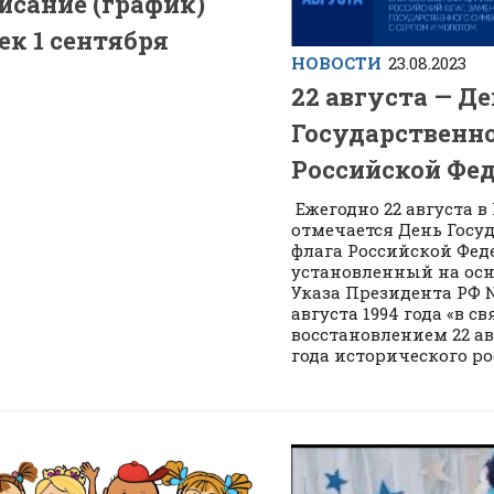
исание (график)
ек 1 сентября
НОВОСТИ
23.08.2023
22 августа — Д
Государственно
Российской Фе
Ежегодно 22 августа в
отмечается День Госу
флага Российской Фед
установленный на ос
Указа Президента РФ №
августа 1994 года «в св
восстановлением 22 ав
года исторического рос