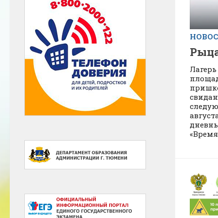
НОВО
Рыца
Лагерь
площад
пришко
свидань
следую
август
дневн
«Время 