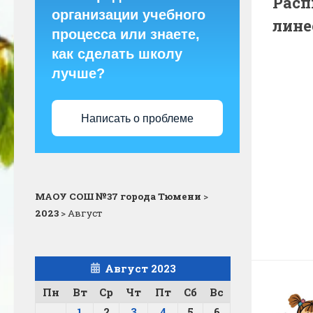
Расп
организации учебного
лине
процесса или знаете,
как сделать школу
лучше?
Написать о проблеме
МАОУ СОШ №37 города Тюмени
>
2023
>
Август
Август 2023
Пн
Вт
Ср
Чт
Пт
Сб
Вс
1
2
3
4
5
6