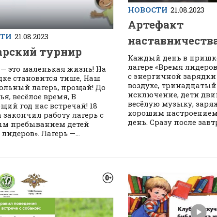
НОВОСТИ
21.08.2023
Артефакт
СТИ
21.08.2023
наставничеств
рский турнир
Каждый день в приш
лагере «Время лидеро
 — это маленькая жизнь! На
с энергичной зарядки
ке становится тише, Наш
воздухе, тринадцатый 
льный лагерь, прощай! До
исключение, дети дви
я, весёлое время, В
весёлую музыку, заря
щий год нас встречай! 18
хорошим настроением
а закончил работу лагерь с
день. Сразу после завтр
ым пребыванием детей
лидеров». Лагерь —...