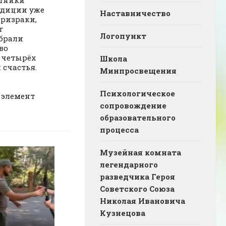
стники
едиции уже
Наставничество
ризраки,
г
Логопункт
обрали
во
 четырёх
Школа
 счастья.
Минпросвещения
Психологическое
 элемент
сопровождение
образовательного
процесса
Музейная комната
легендарного
разведчика Героя
Советского Союза
Николая Ивановича
Кузнецова