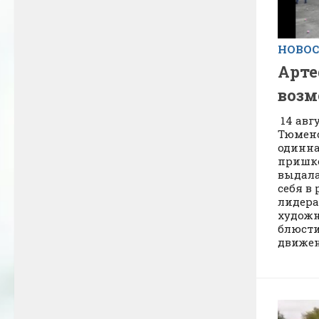
НОВО
Арте
воз
14 авг
Тюменс
одинна
пришко
выдала
себя в
лидера
художн
блюсти
движени