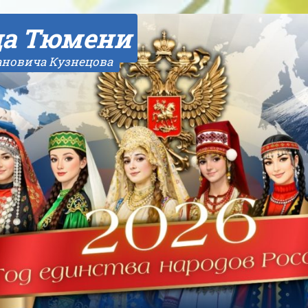
да Тюмени
ановича Кузнецова