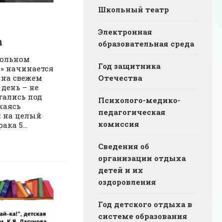
Школьный театр
Электронная
а
образовательная среда
кольном
Год защитника
в» начинается
 на свежем
Отечества
день – не
гались под
Психолого-медико-
жаясь
педагогическая
 на целый
комиссия
ака 5...
Сведения об
организации отдыха
детей и их
оздоровления
Год детского отдыха в
системе образования