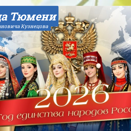
да Тюмени
ановича Кузнецова