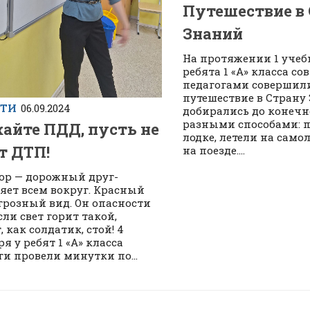
Путешествие в
Знаний
На протяжении 1 учеб
ребята 1 «А» класса со
педагогами совершил
путешествие в Страну
СТИ
06.09.2024
добирались до конечн
разными способами: 
айте ПДД, пусть не
лодке, летели на самол
т ДТП!
на поезде....
ор — дорожный друг-
яет всем вокруг. Красный
 грозный вид. Он опасности
сли свет горит такой,
 как солдатик, стой! 4
я у ребят 1 «А» класса
ги провели минутки по...