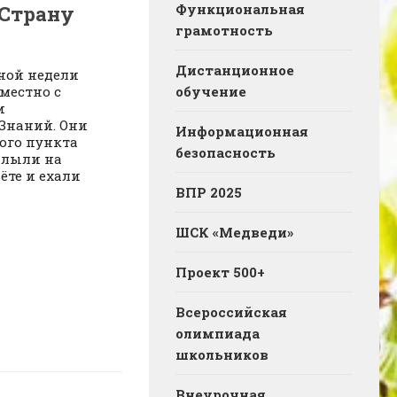
Функциональная
 Страну
грамотность
Дистанционное
ной недели
обучение
вместно с
и
 Знаний. Они
Информационная
ого пункта
безопасность
плыли на
ёте и ехали
ВПР 2025
ШСК «Медведи»
Проект 500+
Всероссийская
олимпиада
школьников
Внеурочная