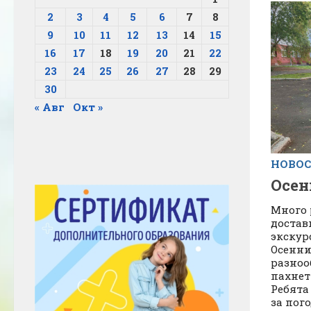
2
3
4
5
6
7
8
9
10
11
12
13
14
15
16
17
18
19
20
21
22
23
24
25
26
27
28
29
30
« Авг
Окт »
НОВО
Осен
Много 
достав
экскур
Осенни
разноо
пахнет
Ребята
за пог