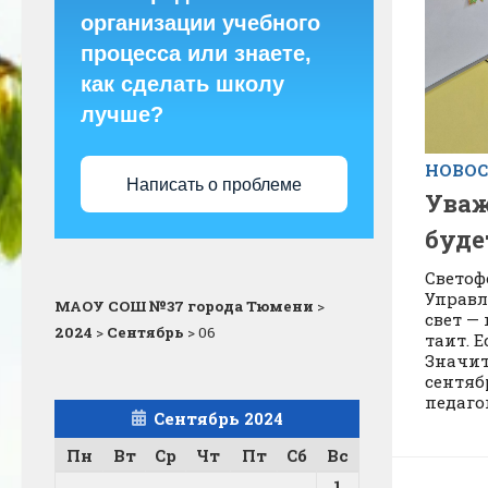
организации учебного
процесса или знаете,
как сделать школу
лучше?
НОВО
Написать о проблеме
Уваж
буде
Светоф
Управл
МАОУ СОШ №37 города Тюмени
>
свет —
2024
>
Сентябрь
>
06
таит. Е
Значит,
сентябр
педаго
Сентябрь 2024
Пн
Вт
Ср
Чт
Пт
Сб
Вс
1