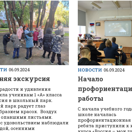
СТИ
06.09.2024
НОВОСТИ
06.09.2024
няя экскурсия
Начало
профориентац
радости и удивления
ила ученикам 1 «А» класса
работы
сия в школьный парк.
й парк радует глаз
С начала учебного год
бразием красок. Воздух
школе началась
 опавшими листьями.
профориентационная 
 с удовольствием наблюдали
ребята приступили к
одой, осенними
курса «Россия – мои г