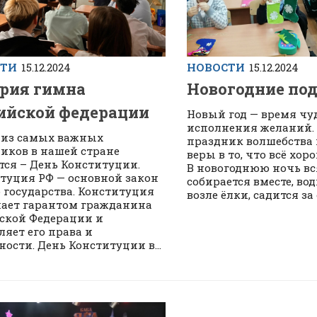
СТИ
15.12.2024
НОВОСТИ
15.12.2024
рия гимна
Новогодние по
ийской федерации
Новый год — время чу
исполнения желаний. 
 из самых важных
праздник волшебства 
иков в нашей стране
веры в то, что всё хор
тся – День Конституции.
В новогоднюю ночь вс
туция РФ — основной закон
собирается вместе, во
 государства. Конституция
возле ёлки, садится за 
ает гарантом гражданина
ской Федерации и
ляет его права и
ности. День Конституции в...