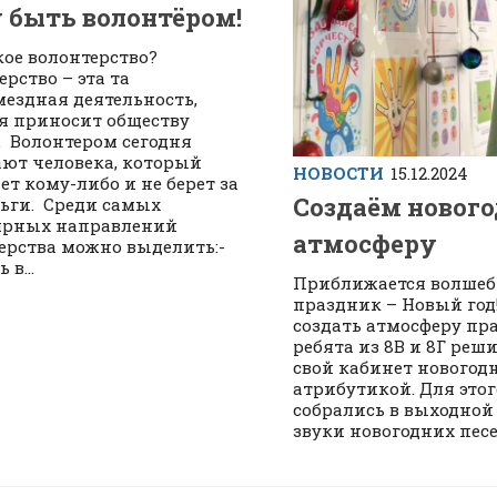
 быть волонтёром!
кое волонтерство?
ерство – эта та
мездная деятельность,
я приносит обществу
. Волонтером сегодня
ют человека, который
НОВОСТИ
15.12.2024
ет кому-либо и не берет за
Создаём новог
ньги. Среди самых
ярных направлений
атмосферу
ерства можно выделить:-
в...
Приближается волше
праздник – Новый год
создать атмосферу пр
ребята из 8В и 8Г реш
свой кабинет новогод
атрибутикой. Для этог
собрались в выходной 
звуки новогодних песен