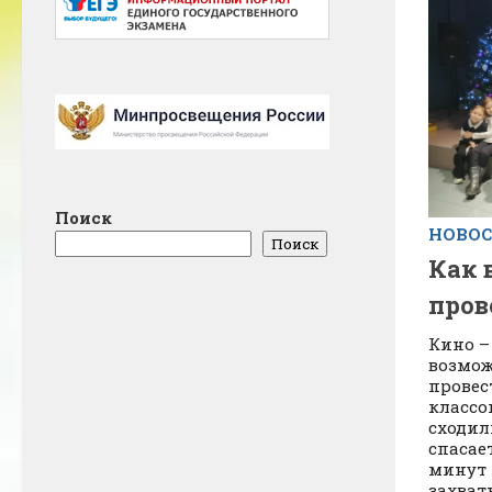
Поиск
НОВО
Поиск
Как 
пров
Кино –
возмож
провес
классо
сходил
спасае
минут 
захва