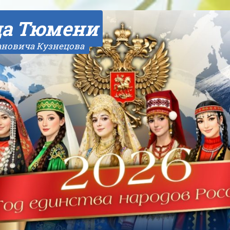
да Тюмени
ановича Кузнецова