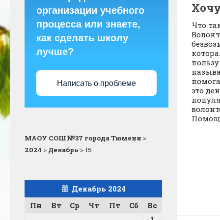
Хочу
организации учебного
процесса или знаете,
Что та
Волонт
как сделать школу
безвоз
лучше?
котора
пользу
называ
помога
Написать о проблеме
это де
попул
волонт
Помощь 
МАОУ СОШ №37 города Тюмени
>
2024
>
Декабрь
>
15
Декабрь 2024
Пн
Вт
Ср
Чт
Пт
Сб
Вс
1