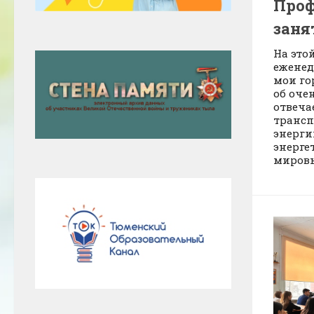
Проф
заня
На это
еженед
мои го
об оче
отвеча
трансп
энерги
энерге
мировы