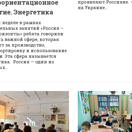
ориентационное
проявляют Россияне. С
на Украине...
тие. Энергетика
й неделе в рамках
ельных занятий «Россия –
ризонты» ребята говорили
нь важной сфере, которая
ет за производство,
ортировку и использование
и. Эта сфера называется
тика. Россия — один из
х...