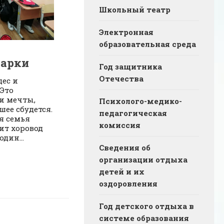
Школьный театр
Электронная
образовательная среда
дарки
Год защитника
Отечества
дес и
Это
и мечты,
Психолого-медико-
ошее сбудется.
педагогическая
я семья
комиссия
дит хоровод
один...
Сведения об
организации отдыха
детей и их
оздоровления
Год детского отдыха в
системе образования