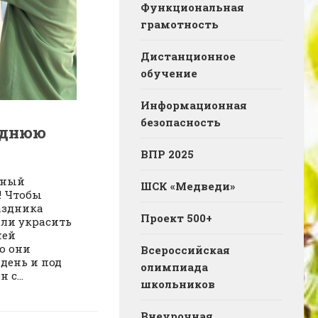
Функциональная
грамотность
Дистанционное
обучение
Информационная
безопасность
однюю
ВПР 2025
бный
ШСК «Медведи»
! Чтобы
аздника
Проект 500+
или украсить
ней
о они
Всероссийская
день и под
олимпиада
 с...
школьников
Внеурочная