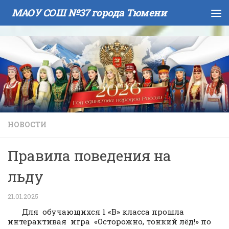
МАОУ СОШ №37 города Тюмени
Skip to content
НОВОСТИ
Правила поведения на
льду
21.01.2025
Для обучающихся 1 «В» класса прошла
интерактивая игра «Осторожно, тонкий лёд!» по